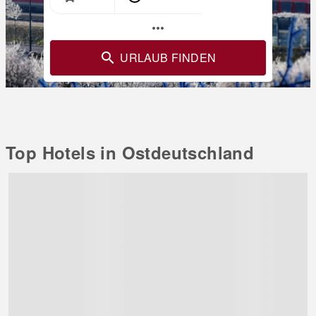
more_horiz
URLAUB FINDEN
Top Hotels in Ostdeutschland