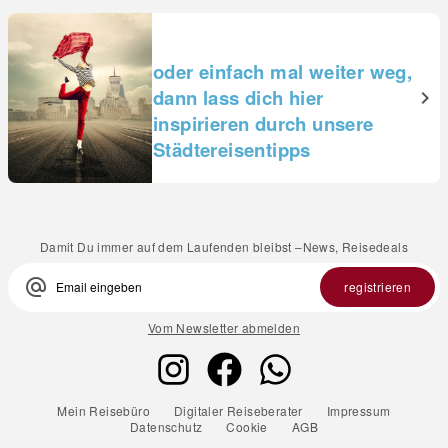
oder einfach mal weiter weg,
dann lass dich hier
inspirieren durch unsere
Städtereisentipps
Damit Du immer auf dem Laufenden bleibst –News, Reisedeals
alternate_email
registrieren
Vom Newsletter abmelden
Mein Reisebüro
Digitaler Reiseberater
Impressum
Datenschutz
Cookie
AGB