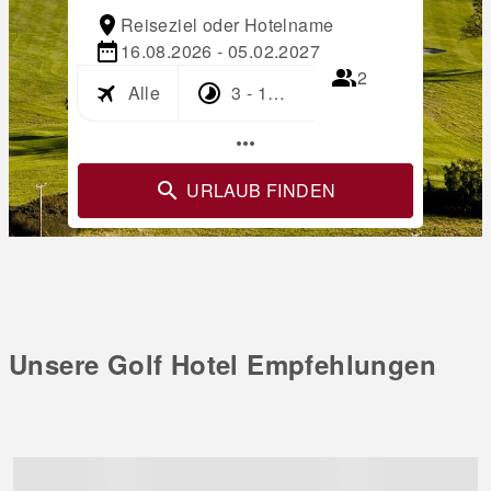
Reiseziel oder Hotelname
16.08.2026 - 05.02.2027
2
Alle
3 - 17 Tage
more_horiz
URLAUB FINDEN
Unsere Golf Hotel Empfehlungen