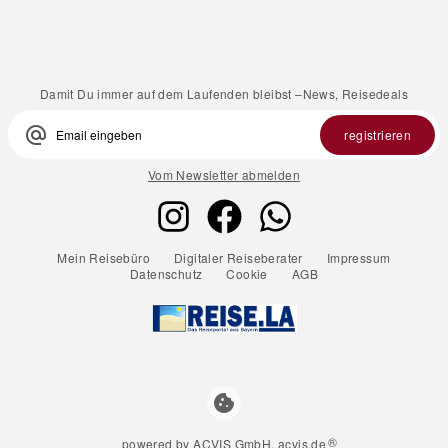
Damit Du immer auf dem Laufenden bleibst –News, Reisedeals
alternate_email
registrieren
Vom Newsletter abmelden
Mein Reisebüro
Digitaler Reiseberater
Impressum
Datenschutz
Cookie
AGB
cookie
®
powered by ACVIS GmbH, acvis.de