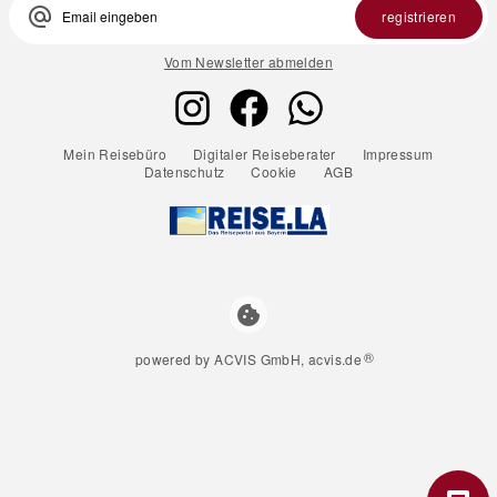
alternate_email
registrieren
Vom Newsletter abmelden
Mein Reisebüro
Digitaler Reiseberater
Impressum
Datenschutz
Cookie
AGB
cookie
®
powered by ACVIS GmbH, acvis.de