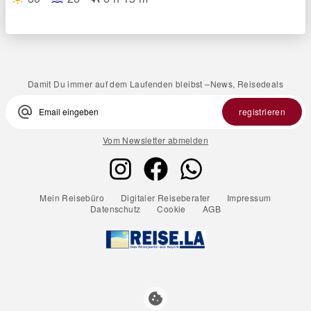
Damit Du immer auf dem Laufenden bleibst –News, Reisedeals
alternate_email
registrieren
Vom Newsletter abmelden
Mein Reisebüro
Digitaler Reiseberater
Impressum
Datenschutz
Cookie
AGB
cookie