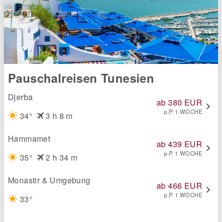
Pauschalreisen Tunesien
Djerba
ab 380 EUR
chevron_right
p.P. 1 WOCHE
flight
34°
3 h 8 m
wb_sunny
Hammamet
ab 439 EUR
chevron_right
p.P. 1 WOCHE
flight
35°
2 h 34 m
wb_sunny
Monastir & Umgebung
ab 466 EUR
chevron_right
p.P. 1 WOCHE
33°
wb_sunny