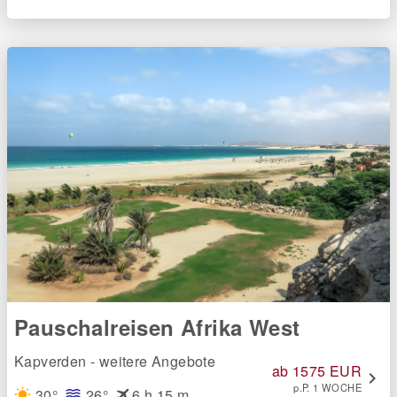
Pauschalreisen Afrika West
Kapverden - weitere Angebote
ab 1575 EUR
chevron_right
p.P. 1 WOCHE
flight
30°
26°
6 h 15 m
wb_sunny
waves