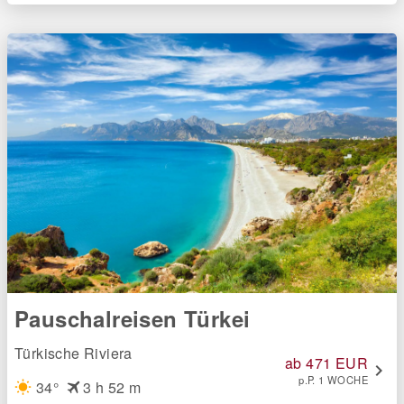
Pauschalreisen Türkei
Türkische Riviera
ab 471 EUR
chevron_right
p.P. 1 WOCHE
flight
34°
3 h 52 m
wb_sunny