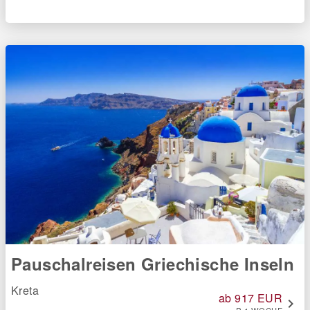
Pauschalreisen Griechische Inseln
Kreta
ab 917 EUR
chevron_right