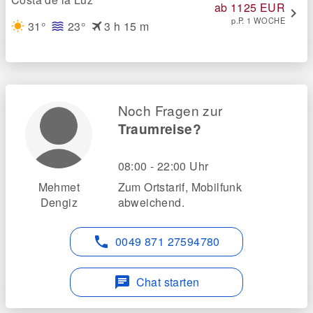
ab 1125 EUR
chevron_right
p.P. 1 WOCHE
flight
31°
23°
3 h 15 m
wb_sunny
waves
Noch Fragen zur
Traumreise?
08:00 - 22:00 Uhr
Mehmet
Zum Ortstarif, Mobilfunk
Dengiz
abweichend.
phone
0049 871 27594780
chat
Chat starten