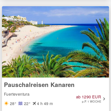
Pauschalreisen Kanaren
Fuerteventura
ab 1290 EUR
chevron_right
p.P. 1 WOCHE
flight
28°
22°
4 h 49 m
wb_sunny
waves