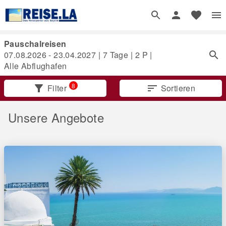
Pauschalreisen
07.08.2026 - 23.04.2027
|
7 Tage
|
2
P |
Alle Abflughafen
8
filter_alt
Filter
sort
Sortieren
Unsere Angebote